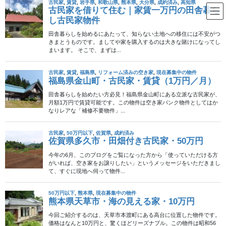
コ
ナ
ン
ビ
テ
ゲ
ン
ー
鉄筋コンクリート
ツ
シ
へ
ョ
ス
ン
HOME
鉄筋コンクリート
キ
に
ッ
移
プ
動
2024年11月4日
香川県
成約済み
香川県三豊市・鉄筋コンクリー
ト造2階建・99万8千円
香川県三豊市豊中町に位置するこの物件は、穏やかな田園風景に
囲まれた小高い立地が特徴です。周辺には豊かな自然環境が広が
り、四季折々の風景を楽しむことができます。また、三豊市は
「日本のウユニ塩湖」と称される父母ヶ浜や、桜の名 […]