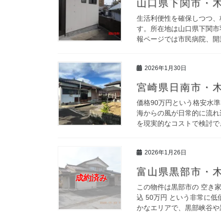
山口県下関市・木
生活利便性を確保しつつ、
す。所在地は山口県下関市
報ページでは市民病院、開業
2026年1月30日
宮崎県日南市・木
価格90万円という格安水
海からの風が日常的に流れ
を現実的なコストで検討でき
2026年1月26日
富山県黒部市・木
成約済み
この物件は黒部市の 空き家
込 50万円 という非常
かなエリアで、黒部峡谷や黒