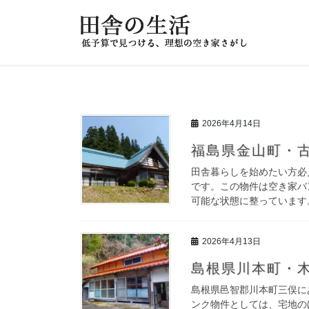
コ
ナ
ン
ビ
テ
ゲ
ン
ー
ツ
シ
へ
ョ
ス
ン
キ
に
2026年4月14日
ッ
移
福島県金山町・
プ
動
田舎暮らしを始めたい方必
です。この物件は空き家バ
可能な状態に整っています。
2026年4月13日
島根県川本町・木
島根県邑智郡川本町三俣に
ンク物件としては、宅地のほか