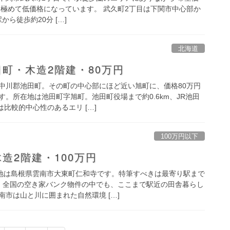
円） と極めて低価格になっています。 武久町2丁目は下関市中心部か
から徒歩約20分 […]
北海道
町・木造2階建・80万円
中川郡池田町。その町の中心部にほど近い旭町に、価格80万円
。所在地は池田町字旭町。池田町役場まで約0.6km、JR池田
は比較的中心性のあるエリ […]
100万円以下
造2階建・100万円
在地は島根県雲南市大東町仁和寺です。特筆すべきは最寄り駅まで
、全国の空き家バンク物件の中でも、ここまで駅近の田舎暮らし
市は山と川に囲まれた自然環境 […]