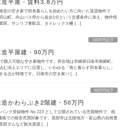
造平屋・賃料3.8万円
格安の空き家で田舎暮らしを始めたい方に向いた賃貸物件で
羽山町。向山バス停から徒歩1分という交通条件に加え、物件情
医、サンリブ東駅店、ダイレックス幡 […]
100万円以下
造平屋建・90万円
準で購入可能な空き家物件です。所在地は宮崎県日南市南郷町。
込む潟上エリアに位置し、いわゆる「海と暮らす田舎暮らし」
る点が特徴です。日南市の空き家バ […]
50万円以下
造かわらぶき2階建・50万円
バンク登録物件 No.223 として公開されている売買物件で、税
に低価格での格安売買対象です。黒部市は北陸地方・富山県の自然豊
部ダムなど観光資源 […]