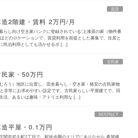
賃貸
造2階建・賃料 2万円/月
暮らし向け空き家バンクに登録されている“上漆原の家（物件番
5分ほどのロケーションで、賃貸利用を前提とした募集で、住居と
民泊利用としても活かせるポ […]
古民家
民家・50万円
むろう）地区に位置し、田舎暮らし・空き家・格安の古民家物
円と非常にお求めやすい設定です。古民家らしい平屋建てで、田
活、あるいは趣味・アトリエ利用な […]
50万円以下
造平屋・0.1万円
下関市武久町2丁目で、駅徒歩圏のエリアにありながら 希望価