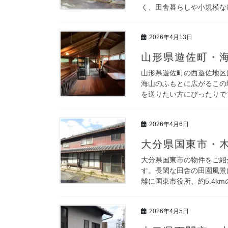
く、田舎暮らしや小規模な農
2026年4月13日
山形県遊佐町・海
山形県遊佐町の西遊佐地区
海山のふもとに広がるこの
を送りたい方にぴったりです
2026年4月6日
大分県国東市・木
大分県国東市の物件をご紹
す。長閑な田舎の田園風景
離に国東市役所、約5.4km
2026年4月5日