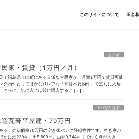
このサイトについて
田舎
古民家
古民家・賃貸（1万円／月）
見！福島県金山町にある立派な古民家が、月額1万円で賃貸可能
ンク物件としてはかなりレアな「補修不要物件」で直ちに入居
さらに、気に入れば後に購入するこ […]
100万円以下
造瓦葺平屋建・70万円
ある、売却価格70万円の空き家バンク登録物件です。空き家バ
に畑229㎡、田5,809㎡、山林9,744㎡まで付く点が大き