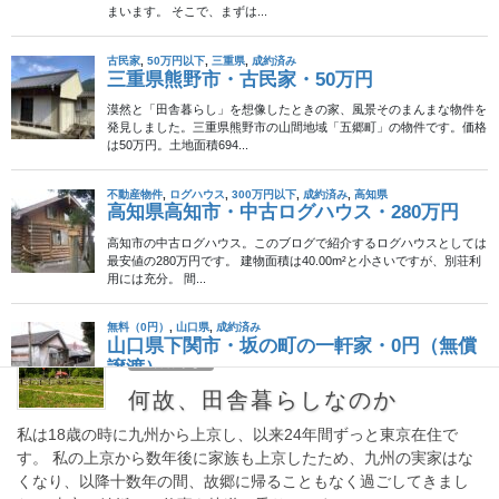
ろがいい 山奥で暮らしたい ある程度の利便性 […]
2012年11月2日
高知県
高知県の移住促進HP、アクセス激増２万
件
「遅咲きのヒマワリ」:四万十市が舞台 高知県の移住促進ＨＰ、
アクセス激増２万件 四万十市が舞台のドラマ「遅咲きのヒマワ
リ」（フジテレビ系）放映前後の２日間で、高知県移住促進ホー
ムページに２万件を超えるアクセスがあった。県 […]
2012年11月1日
田舎暮らし
何故、田舎暮らしなのか
私は18歳の時に九州から上京し、以来24年間ずっと東京在住で
す。 私の上京から数年後に家族も上京したため、九州の実家はな
くなり、以降十数年の間、故郷に帰ることもなく過ごしてきまし