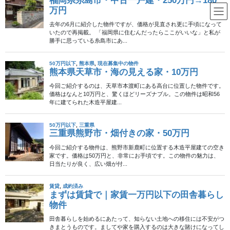
コ
ナ
ン
ビ
テ
ゲ
ン
ー
ツ
シ
2012年11月15日
へ
ョ
家具・インテリア
ス
ン
ちょうどいいスツール
キ
に
ッ
移
あー、これはジャストなスツール！ 渋すぎずポップすぎないちょ
プ
動
うど良さ！ 洋室にはもちろん和室に置いてもマッチしそうなデザ
イン。 惜しいのは値段か。ちょと高い。でも欲しい。 まぁ適正価
格だとは思うけど、今の自分に46,00 […]
2012年11月12日
田舎暮らし
どこに住むか？
一概に「田舎暮らし」と言っても、どこに住めばいいのでしょ
う？ 故郷がある人なら、Uターンという選択が第一に来るのでし
ょうが、東京生まれ東京育ちという人も多いはず。 海が近いとこ