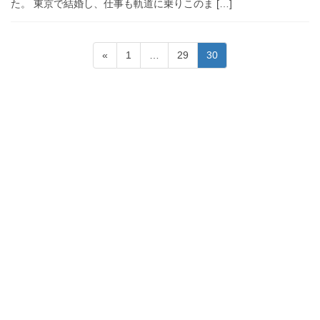
た。 東京で結婚し、仕事も軌道に乗りこのま […]
投
固
固
固
«
1
…
29
30
稿
定
定
定
ナ
ペ
ペ
ペ
ビ
ー
ー
ー
ゲ
ジ
ジ
ジ
ー
シ
ョ
ン