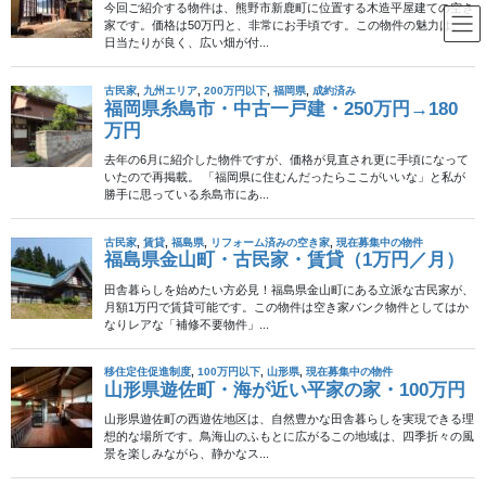
コ
ナ
ン
ビ
テ
ゲ
ン
ー
家具・インテリア
ツ
シ
へ
ョ
ス
ン
HOME
家具・インテリア
IKEAを〝Hack〟する
キ
に
ッ
移
プ
動
2012年11月27日
/ 最終更新日時 :
2015年11月24日
家具・インテリア
IKEAを〝Hack〟する