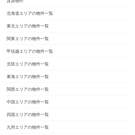
賃貸物件
北海道エリアの物件一覧
東北エリアの物件一覧
関東エリアの物件一覧
甲信越エリアの物件一覧
北陸エリアの物件一覧
東海エリアの物件一覧
関西エリアの物件一覧
中国エリアの物件一覧
四国エリアの物件一覧
九州エリアの物件一覧