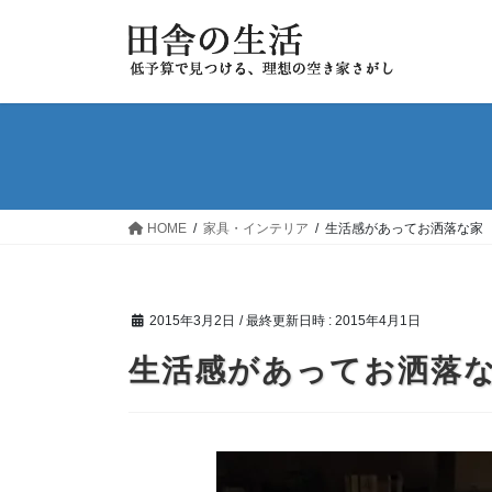
コ
ナ
ン
ビ
テ
ゲ
ン
ー
ツ
シ
へ
ョ
ス
ン
キ
に
ッ
移
HOME
家具・インテリア
生活感があってお洒落な家
プ
動
2015年3月2日
/ 最終更新日時 :
2015年4月1日
生活感があってお洒落