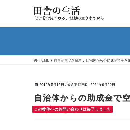
コ
ナ
ン
ビ
テ
ゲ
ン
ー
ツ
シ
へ
ョ
ス
ン
キ
に
ッ
移
HOME
移住定住促進制度
自治体からの助成金で空き
プ
動
2015年5月12日
/ 最終更新日時 :
2024年9月10日
自治体からの助成金で
ンができる！
この物件へのお問い合わせは終了しました