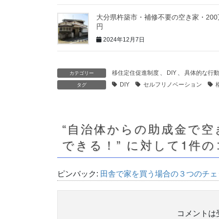
大分県杵築市・補修不要の空き家・200
円
2024年12月7日
移住定住促進制度
、
DIY
、
具体的な行
カテゴリー
DIY
セルフリノベーション
タグ
“
自治体からの助成金で空
できる！
” に対して1件
ピンバック:
田舎で家を買う場合の３つのチェッ
コメントは