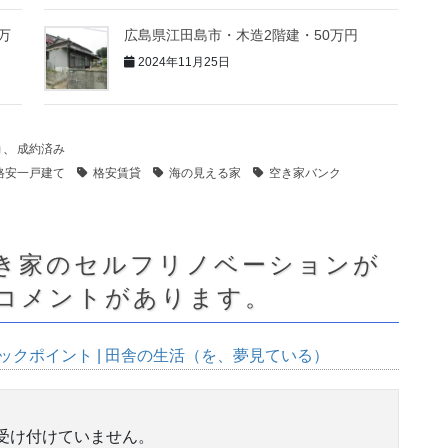
万
広島県江田島市・木造2階建・50万円
2024年11月25日
動
、
成約済み
格安一戸建て
格安賃貸
海の見える家
空き家バンク
き家のセルフリノベーションが
のコメントがあります。
クポイント | 田舎の生活（を、夢見ている）
受け付けていません。