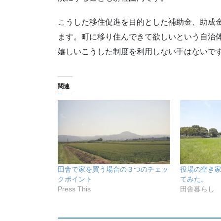
こうした移住促進を目的とした補助金、助成
ます。町に移り住んできて欲しいという自治
嬉しいこうした制度を利用しない手はないで
関連
田舎で家を買う場合の３つのチェッ
役場の空き
クポイント
てみた。
Press This
田舎暮らし