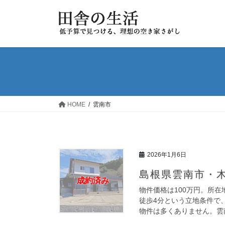
コ
ナ
ン
ビ
テ
ゲ
ン
ー
ツ
シ
へ
ョ
ス
ン
キ
に
ッ
移
HOME
雲南市
プ
動
2026年1月6日
島根県雲南市・木
成約済み
物件価格は100万円。所
徒歩4分という立地条件で
物件は多くありません。雲南