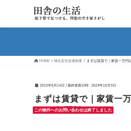
コ
ナ
ン
ビ
テ
ゲ
ン
ー
ツ
シ
へ
ョ
ス
ン
キ
に
ッ
移
HOME
移住定住促進制度
まずは賃貸で｜家賃一万円以
プ
動
2015年6月14日
/ 最終更新日時 :
2024年10月3日
まずは賃貸で｜家賃一
2015年夏版
この物件へのお問い合わせは終了しました