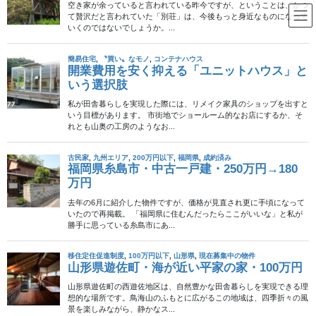
コ
ナ
ン
ビ
テ
ゲ
ン
ー
田舎暮らし
ツ
シ
へ
ョ
ス
ン
HOME
田舎暮らし
虫が苦手でも田舎に住めるか。
キ
に
ッ
移
プ
動
2013年3月2日
/ 最終更新日時 :
2013年3月2日
田舎暮らし
虫が苦手でも田舎に住めるか。