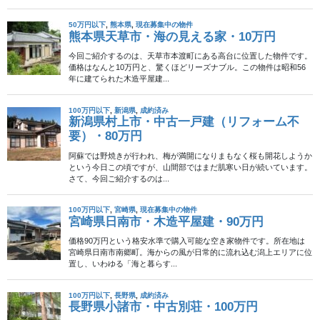
田舎暮らしはしたい。でも田舎って虫が多いでしょ？ なんて人
は多いと思います。
私も虫や爬虫類が苦手です。今住んでいる都内のマンションは、
一階が飲食店のせいか、夏になるとゴキブリが出ます。
妻は私よりさらに虫が苦手なので、部屋にゴキブリなどが出た場
合、どうしても私が駆除係になってしまうのですが、もう毎回死
ぬ思いで格闘しています。
そんなことで田舎暮らしなんてできるの？
できると思います。いや、できます！