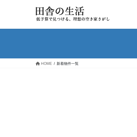
コ
ナ
ン
ビ
テ
ゲ
ン
ー
ツ
シ
へ
ョ
ス
ン
キ
に
ッ
移
HOME
新着物件一覧
プ
動