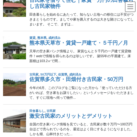
コ
ナ
ン
ビ
テ
ゲ
ン
ー
50万円以下
ツ
シ
へ
ョ
ス
ン
HOME
不動産物件
50万円以下
キ
に
山口県山口市・古民家（空き家バンク物件）・50万円
ッ
移
プ
動
2015年3月22日
/ 最終更新日時 :
2024年9月10日
50万円以下
山口県山口市・古民家（空き家バ
この物件へのお問い合わせは終了しました
ンク物件）・50万円