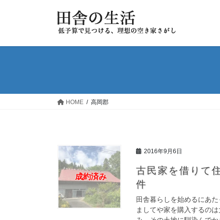
コ
ナ
ン
ビ
テ
ゲ
ン
ー
ツ
シ
へ
ョ
ス
ン
キ
に
ッ
移
HOME
高岡郡
プ
動
2016年9月6日
古民家を借りて
成約済み
件
田舎暮らしを始めるにあた
ましてや家を購入するのは
み、その土地に馴染んでから