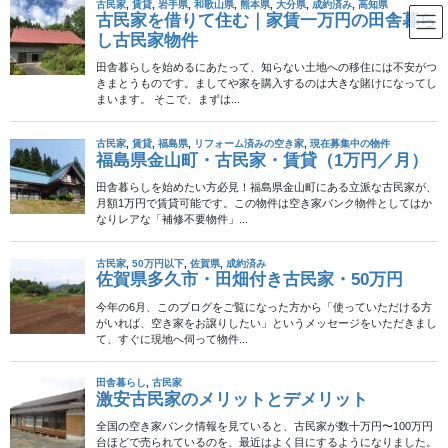
コ
ナ
ン
ビ
テ
ゲ
ン
ー
納屋
ツ
シ
へ
ョ
ス
ン
HOME
納屋
キ
に
ッ
移
プ
動
2025年3月16日
古民家
成約済み
福岡県八女市・木造2階建・170
万円
八女市立花町上辺春（かみへばる）は、福岡県の南部に位置する
自然豊かな農村地帯です。​周囲には田畑が広がり、日本の原風景
を感じさせるこの地域は、静かで落ち着いた田舎暮らしを希望さ
れる方に最適な環境です。​最寄りのバス停「長 […]