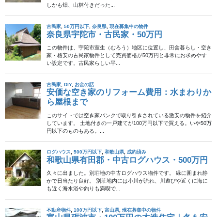
2025年3月9日
不動産物件
成約済み
山口県宇部市・木造2階建・30
万円（登記費用込）
小野地区の魅力 宇部市小野地区は、のどかな田園風景が広がる地
域で、静かで落ち着いた環境が魅力です。小野小学校や小野市民
センターまで約1.3km、小野郵便局まで約0.9kmと、生活に必要な
施設が徒歩圏内に揃っています。都会 […]