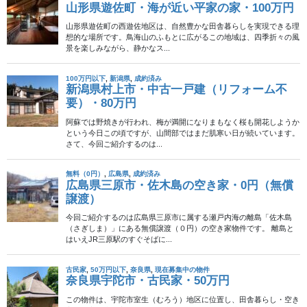
2016年9月6日
古民家
成約済み
古民家を借りて住む｜家賃一万
円の田舎暮らし古民家物件
田舎暮らしを始めるにあたって、知らない土地への移住には不安
がつきまとうものです。ましてや家を購入するのは大きな賭けに
なってしまいます。 そこで、まずは賃貸物件に住み、その土地に
馴染んでから購入する家を探すという、段階的田 […]
2015年6月10日
200万円以下
成約済み
大分県日田市・古民家・200万
円（賃貸なら2万円／月）
大分県日田市の空き家バンク物件です。 この茅葺きトタン屋根っ
て田舎でよく見かけますけど、なんだか独特の迫力ありますよ
ね。こんなに屋根が高いのに平屋建てです。かっこいい。 茅葺き
にトタンをかぶせたこのような屋根のことを、一 […]