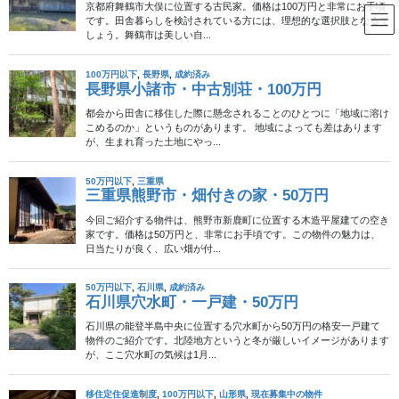
コ
ナ
ン
ビ
テ
ゲ
ン
ー
日田市
ツ
シ
へ
ョ
ス
ン
HOME
日田市
キ
に
ッ
移
プ
動
2016年11月6日
賃貸
成約済み
家賃一万円以下の田舎暮らし向
け賃貸空き家物件ピックアップ
田舎暮らしを始めるにあたって、知らない土地への移住には不安
がつきまとうものです。 また、下見の時にはわからなかったこと
に住んでから気づくことも多く、家を購入した後に「こんなはず
じゃなかった……」と後悔するのは避けたいもの […]