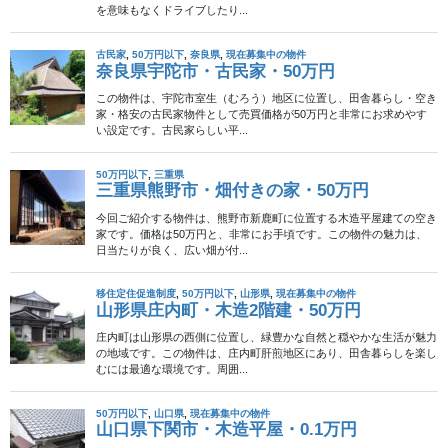
固
固
«
1
2
稿
定
定
ナ
ペ
ペ
ビ
ー
ー
ゲ
ジ
ジ
ー
シ
ョ
ン
検索