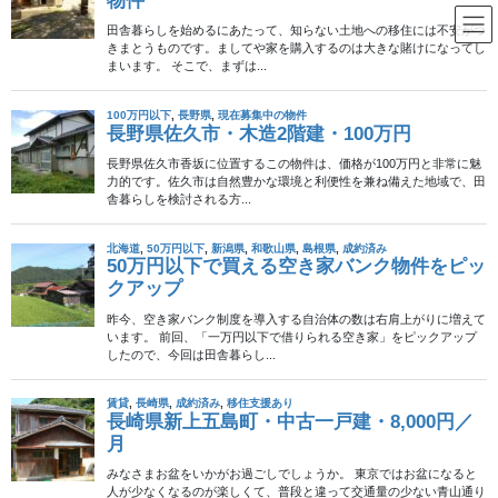
コ
ナ
ン
ビ
テ
ゲ
ン
ー
関東エリア
ツ
シ
へ
ョ
ス
ン
HOME
関東エリア
キ
に
ッ
移
プ
動
2012年12月24日
不動産物件
成約済み
茨城県鉾田市・中古一戸建・
180万円
臨海大洗鹿島線・大洋駅から300m。駅近の田舎暮らし物件です。
大きな三角屋根がなんとなく北国の雰囲気。 コンビニや役場も近
いので、そこそこ便利な田舎暮らしを楽しめそうですね。
投