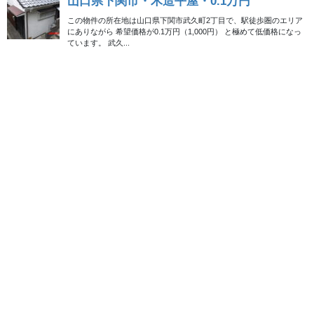
2024年9月10日
賃貸
大分県国東市・賃貸一戸建・
10,000円／月
自然に囲まれた魅力的な市街地大分県国東市位置するこの物件
は、5K以上の間取りは大家族でも余裕たっぷり。価格は10,000円
の賃貸で、購入することも可能です（価格は要相談）。
2023年3月21日
田舎暮らし
成約済み
賃貸で始める古民家暮らし｜家
賃５千円〜の空き家物件
都会での暮らしを終え、生まれ育ったふるさとへ帰り田舎暮らし
を始めるという方はともかく、縁もゆかりもない田舎で新しい生
活を始めるというのはなかなか障害が多いものです。 気に入った
物件を見つけて購入したものの「こんなはずじゃ […]