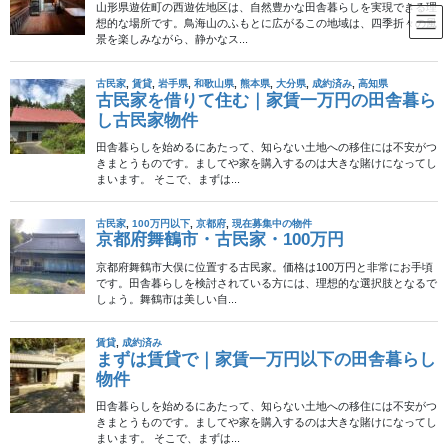
コ
ナ
ン
ビ
テ
ゲ
ン
ー
大分県
ツ
シ
へ
ョ
ス
ン
HOME
九州エリア
大分県
キ
に
ッ
移
プ
動
2026年4月6日
50万円以下
大分県国東市・木造2階建・50
万円
大分県国東市の物件をご紹介します。この空き家は高台にあり眺
望が良好な立地が魅力です。長閑な田舎の田園風景に囲まれなが
らも市街地へのアクセスが良く、車で約6kmの距離に国東市役
所、約5.4kmの距離には病院などの生活施設が […]