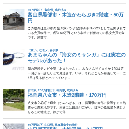
2024年12月7日
200万円以下
成約済み
大分県杵築市・補修不要の空き
家・200万円
杵築市守江にあるこちらの物件は、価格200万円というお手頃価格
ながら、補修不要でそのまま住める点が大きな魅力です。田舎暮
らしを考えている方にとって、手間なくすぐに新生活をスタート
できる希少な一軒です。
2024年9月11日
100万円以下
成約済み
大分県杵築市・山の隠れ家的平
屋建・100万円
この物件は、大分県杵築市山香町野原にある隠れ家的な木造平屋
建てです。価格は100万円で、敷地面積は825.1平米と広々として
おり、建物面積は123.13平米の5K以上の間取りです。築年は1977
年で、約5年間空き家になっ […]