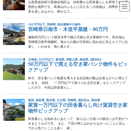
コ
ナ
ン
ビ
テ
ゲ
ン
ー
島根県
ツ
シ
へ
ョ
ス
ン
HOME
中国エリア
島根県
キ
に
ッ
移
プ
動
2012年12月18日
田舎暮らし
一番幸せな県は？ 47都道府県幸福度ラ
ンキング
少し前の話題になりますが、法政大学大学院の坂本光司教授と、
幸福度指数研究会のメンバーが面白い研究結果を発表していま
す。 様々な社会経済統計の中から、地域住民の幸福度を示してい
ると思われる40の指標を抽出し、これらの指標を […]