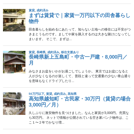
2012年11月30日
田舎暮らし
移住希望者がワサビ谷見学 – 中
国新聞
島根県内の中山間地域への移住や起業に関心のある首都圏在住者
が24日、益田市匹見町のワサビ谷を見学した。 県が呼び掛け、東
京都と千葉県に住む３人が参加。匹見町にＩターンしたワサビ農
家の案内で、同町紙祖のワサビ谷に入った。 […]
投
固
固
«
1
2
稿
定
定
ナ
ペ
ペ
ビ
ー
ー
ゲ
ジ
ジ
ー
シ
ョ