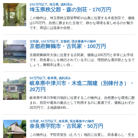
2026年4月5日
賃貸
山口県下関市・木造平屋・賃料
3.8万円
生活利便性を確保しつつ、格安の空き家で田舎暮らしを始めたい
方に向いた賃貸物件です。所在地は山口県下関市羽山町。向山バ
ス停から徒歩1分という交通条件に加え、物件情報ページでは市民
病院、開業医、サンリブ東駅店、ダイレックス幡 […]
2026年1月13日
50万円以下
山口県下関市・木造平屋・0.1
万円
この物件の所在地は山口県下関市武久町2丁目で、駅徒歩圏のエリ
アにありながら 希望価格が0.1万円（1,000円） と極めて低価格に
なっています。 武久町2丁目は下関市中心部から北東に位置し、
JR 幡生駅から徒歩約20分 […]