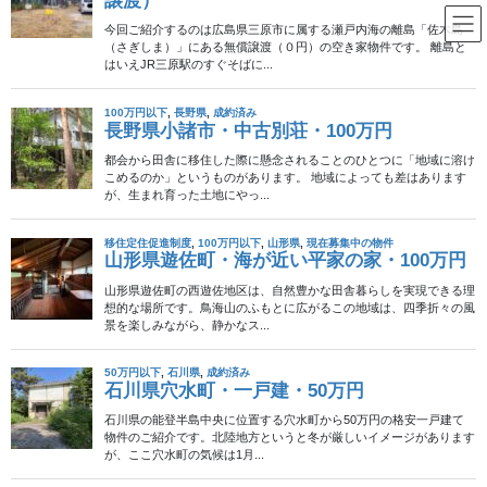
コ
ナ
ン
ビ
テ
ゲ
ン
ー
中国エリア
ツ
シ
へ
ョ
ス
ン
HOME
中国エリア
キ
に
ッ
移
プ
動
2026年4月13日
100万円以下
島根県川本町・木造瓦葺平屋
建・70万円
島根県邑智郡川本町三俣にある、売却価格70万円の空き家バンク
登録物件です。空き家バンク物件としては、宅地のほかに畑229
㎡、田5,809㎡、山林9,744㎡まで付く点が大きく、田舎暮らしや
小規模な農的生活を考える方には目 […]