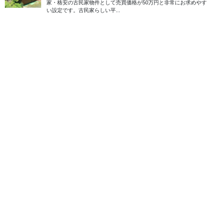
2026年1月6日
100万円以下
成約済み
島根県雲南市・木造2階建・100
万円
物件価格は100万円。所在地は島根県雲南市大東町仁和寺です。特
筆すべきは最寄り駅まで徒歩4分という立地条件で、全国の空き家
バンク物件の中でも、ここまで駅近の田舎暮らし物件は多くあり
ません。雲南市は山と川に囲まれた自然環境 […]
2025年5月30日
50万円以下
成約済み
山口県山口市・木造平屋建・50
万円（応相談）
※2025年4月24日価格変更しました 阿東生雲（あとう いくも）
は、山口市の北部に位置し、豊かな自然環境が広がる地域です。
役所やスーパー、郵便局、診療所が約3km圏内に集約されてお
り、生活の利便性も確保されています。生 […]