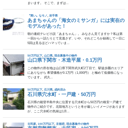
2024年12月14日
古民家
山口県阿武町・古民家・55万円
この物件は、山口県阿武町宇田に位置する築123年の古民家で、価
格は55万円と非常にお手頃です。阿武町は美しい自然環境に恵ま
れ、海や山のアクティビティが楽しめる地域で、田舎暮らしを希
望する方に最適な場所です。
2024年11月28日
100万円以下
成約済み
山形県鶴岡市・木造2階建・90
万円
山形県鶴岡市千石町に位置するこの物件は、価格90万円という魅
力的な条件で提供されています。鶴岡市は、豊かな自然と歴史的
な街並みが調和した地域で、田舎暮らしを希望する方に最適な環
境です。市内には多くの観光スポットや温泉地が […]
2024年11月8日