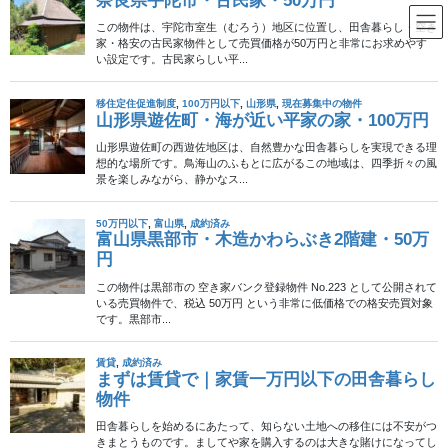
コ
ナ
ン
ビ
テ
ゲ
ン
ー
100万円以下
ツ
シ
へ
ョ
ス
ン
HOME
不動産物件
100万円以下
キ
に
ッ
移
プ
動
2024年12月20日
北海道
成約済み
北海道三笠市・木造2階建・65
万円（応相談）
この魅力的な物件は、北海道三笠市多賀町に位置し、販売価格65
万円（応相談）、賃貸料月額3.5万円（応相談）と非常にお手頃で
す。市役所まで徒歩2分という便利な立地で、田舎暮らしを検討中
の方に最適です。 三笠市は、北海道の中 […]