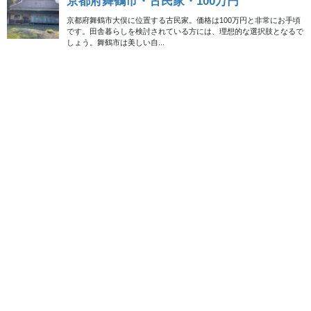
100万円以下
福島県西会津町・石造の蔵つき
の家・70万円
福島県耶麻郡西会津町から、立派な蔵つきの物件をご紹介しま
す。緑豊かな山間の風景に囲まれた場所に立地し、静かな環境で
田舎暮らしを満喫するには理想的な物件です。近隣には国道459号
線が走り、アクセスも良好です。最寄りのJR徳 […]
2024年11月4日
香川県
成約済み
香川県三豊市・鉄筋コンクリー
ト造2階建・99万8千円
香川県三豊市豊中町に位置するこの物件は、穏やかな田園風景に
囲まれた小高い立地が特徴です。周辺には豊かな自然環境が広が
り、四季折々の風景を楽しむことができます。また、三豊市は
「日本のウユニ塩湖」と称される父母ヶ浜や、桜の名 […]