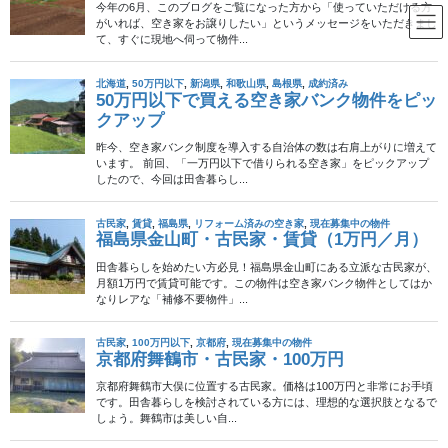
コ
ナ
ン
ビ
テ
ゲ
ン
ー
50万円以下
ツ
シ
へ
ョ
ス
ン
HOME
不動産物件
50万円以下
50万円で買える一戸建て空き家物件
キ
に
ッ
移
プ
動
2017年7月28日
/ 最終更新日時 :
2024年12月11日
50万円以下
50万円で買える一戸建て空き家物
この物件へのお問い合わせは終了しました
件
新潟県東蒲郡・50万円