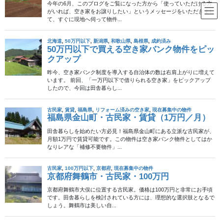
コ
ナ
ン
ビ
テ
ゲ
ン
ー
古民家
ツ
シ
へ
ョ
ス
ン
HOME
古民家
島根県大田市・古民家・150万円
キ
に
ッ
移
プ
動
2015年7月6日
/ 最終更新日時 :
2024年9月10日
古民家
島根県大田市・古民家・150万円
この物件へのお問い合わせは終了しました