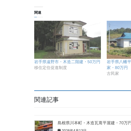
関連
岩手県遠野市・木造二階建・50万円
岩手県八幡
移住定住促進制度
家・80万円
古民家
関連記事
島根県川本町・木造瓦葺平屋建・70万
2026年4月13日