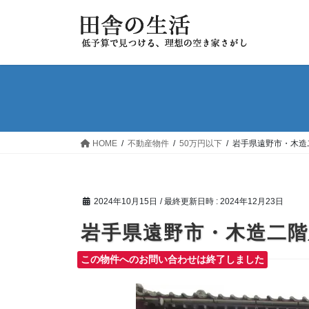
コ
ナ
ン
ビ
テ
ゲ
ン
ー
ツ
シ
へ
ョ
ス
ン
キ
に
ッ
移
HOME
不動産物件
50万円以下
岩手県遠野市・木造
プ
動
2024年10月15日
/ 最終更新日時 :
2024年12月23日
岩手県遠野市・木造二階
この物件へのお問い合わせは終了しました