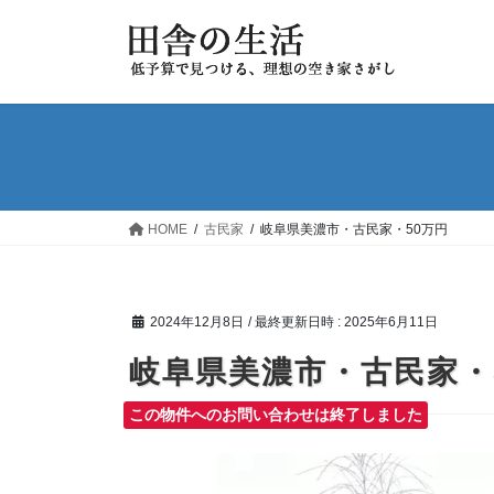
コ
ナ
ン
ビ
テ
ゲ
ン
ー
ツ
シ
へ
ョ
ス
ン
キ
に
ッ
移
HOME
古民家
岐阜県美濃市・古民家・50万円
プ
動
2024年12月8日
/ 最終更新日時 :
2025年6月11日
岐阜県美濃市・古民家・
この物件へのお問い合わせは終了しました