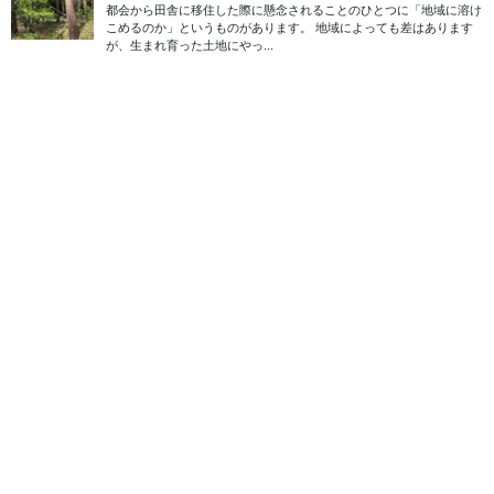
2024年9月9日
50万円以下
新潟県阿賀町・木造家屋・10万
円
この物件は、昭和41年に建てられた木造平屋建てで、価格は10万
円。阿賀町津川2区という静かなエリアに位置しています。土地面
積は363.63平方メートルで、延床面積は118.41平方メートルと
広々としています。新潟市と猪苗 […]
2023年3月15日
100万円以下
新潟県村上市・一戸建・80万円
新潟県村上市、日本海に面した小さな町の中古一戸建て物件をご
紹介。 閑静な住宅街にあるこの物件ですが、コンビニやスーパー
が2キロ圏内にあり、静かでありながら利便性もあり、快適な田舎
暮らしを楽しむことができます。また、町内周 […]