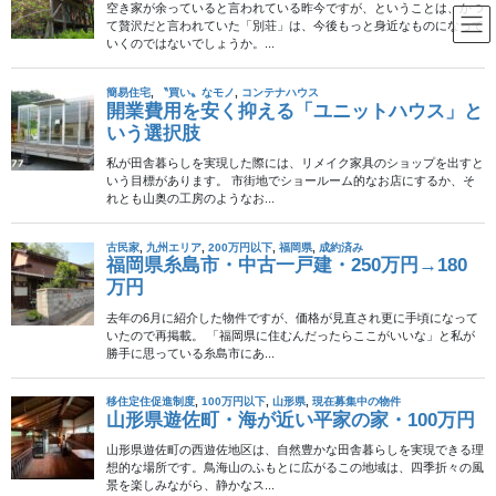
コ
ナ
ン
ビ
テ
ゲ
ン
ー
新潟県
ツ
シ
へ
ョ
ス
ン
HOME
甲信越エリア
新潟県
キ
に
ッ
移
プ
動
2024年11月29日
50万円以下
新潟県佐渡市・木造平屋建・50
万円
新潟県佐渡市新穂潟上に位置する木造平屋建の空き家をご紹介し
ます。価格は50万円。佐渡市は美しい自然と豊かな文化が融合す
る魅力的な地域で、田舎暮らしを検討されている方には最適な環
境です。 佐渡市新穂潟上は、佐渡島の中央部に […]