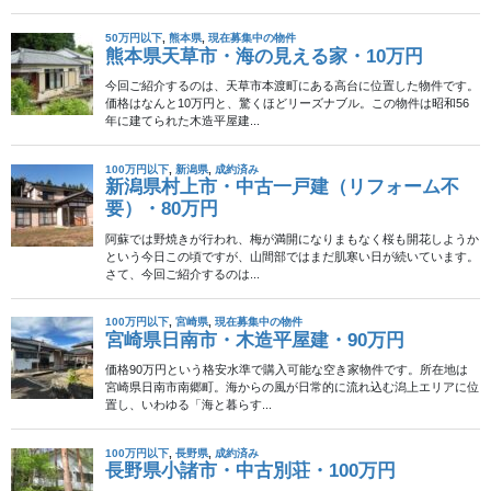
2024年10月9日
不動産物件
新潟県阿賀町・木造2階建・60
万円
阿賀町角島区に位置する木造2階建ての物件です。価格はわずか60
万円と非常にリーズナブルで、駅徒歩圏内の便利な立地が魅力で
す。昭和49年築、7Kの広々とした間取りを備え、家庭菜園を楽し
むことも可能です。物件は503.59平 […]
2024年9月10日
移住定住促進制度
成約済み
新潟県長岡市・作業場付の家・
70万円
この物件は、新潟県長岡市山葵谷に位置し、価格は70万円です。
田舎暮らしを望む方には、のんびりとした生活が楽しめる立地に
あります。周囲は中山間地域で、自然に囲まれた環境が広がって
います。土地面積は広々とした457.66平方 […]