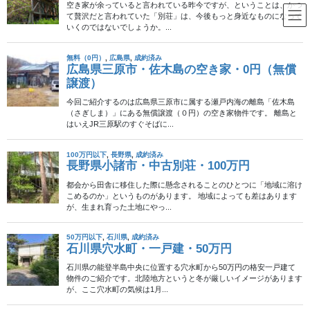
コ
ナ
ン
ビ
テ
ゲ
ン
ー
古民家
ツ
シ
へ
ョ
ス
ン
HOME
古民家
岩手県一関市・古民家・100万円
キ
に
ッ
移
プ
動
2025年6月12日
/ 最終更新日時 :
2026年1月6日
古民家
岩手県一関市・古民家・100万円