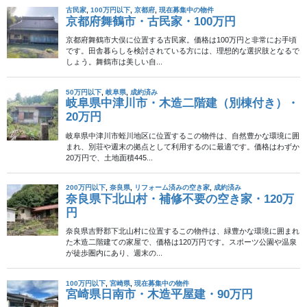
一関市千厩町奥玉に位置するこの物件は、
1,897㎡超の広大な敷地
と古民家付きで100万円
という、格安田舎暮らしを検討中の方には
注目の一軒です。最寄り駅はJR大船渡線「千厩駅」で、徒歩約37
分。駅からの距離はありますが、周囲は静かな山間地域で、高台
に位置するため日当たりや風通しの良さが期待できます。都市計
画区域外であることから、用途の自由度が高く、週末のセカンド
拠点やクリエイティブな活動スペースとしても展開可能です。
建物は築年数不詳ですが、
古民家特有の重厚な佇まいが残る居
宅、畜舎、未登記建物
が敷地内に点在しています。母屋は一部傾
きや床の破損が見られる状態で、即入居というよりは、リノベー
ション前提の購入が前提となるでしょう。反面、もともとの梁や