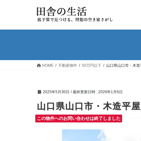
コ
ナ
ン
ビ
テ
ゲ
ン
ー
ツ
シ
へ
ョ
ス
ン
キ
に
ッ
移
HOME
不動産物件
50万円以下
山口県山口市・木造
プ
動
2025年5月30日
/ 最終更新日時 :
2026年1月6日
山口県山口市・木造平屋
この物件へのお問い合わせは終了しました