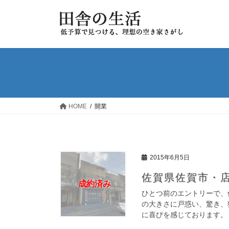
コ
ナ
ン
ビ
テ
ゲ
ン
ー
ツ
シ
へ
ョ
ス
ン
キ
に
ッ
移
HOME
開業
プ
動
2015年6月5日
佐賀県佐賀市・店
成約済み
ひとつ前のエントリーで、
の大きさに戸惑い、驚き、
に喜びを感じております。 