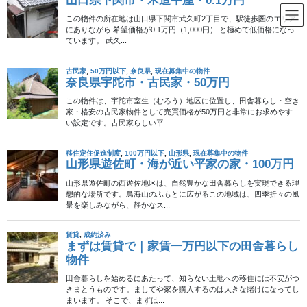
コ
ナ
ン
ビ
テ
ゲ
ン
ー
福岡県
ツ
シ
へ
ョ
ス
ン
HOME
福岡県
キ
に
ッ
移
プ
動
2012年12月2日
不動産物件
成約済み
北九州市・中古一戸建・100万
円
こちらはかなり立派な家。北九州市でなんと100万円！ 建物面積
が110.5㎡で、敷地は709.2㎡！これは管理が大変なレベル！