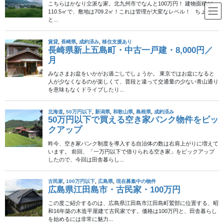
コ
ナ
ン
ビ
テ
ゲ
ン
ー
借主負担DIY型契約
ツ
シ
へ
ョ
ス
ン
HOME
借主負担DIY型契約
キ
に
ッ
移
プ
動
2014年7月28日
移住定住促進制度
成約済み
国土交通省が「空き家を活用す
るための知恵袋」を発行
田舎道でクルマを走らせていると、空き家問題が深刻化している
ことが実感できます。 住む人がいなくなってしまった家はあっと
いう間に劣化します。主を失い朽ちてゆく家を見るのがしのびな
い…。 そこで国土交通省が「個人住宅の賃貸活 […]