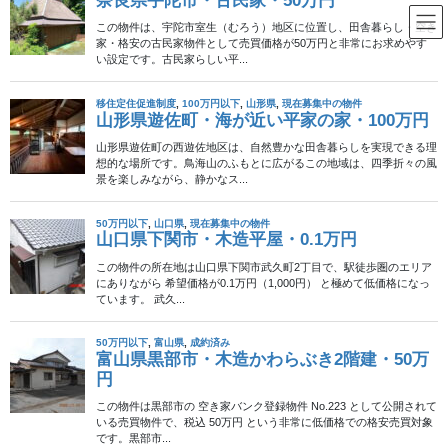
コ
ナ
ン
ビ
テ
ゲ
ン
ー
地域振興
ツ
シ
へ
ョ
ス
ン
HOME
地域振興
キ
に
ッ
移
プ
動
2016年1月9日
地域振興
成約済み
大分県国東市・店舗付住宅・一
万円／月
新年あけましておめでとうございます。今年も当ブログをよろし
くお願いいたします。 さて、今年の新年は初詣に出かけた帰り道
に、なんと野生の猿に出くわしました。 普段なら「あ、猿だな」
くらいなもんですが、申年の初詣の帰り道とな […]