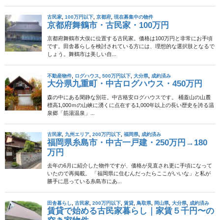
熊本県人吉市のすぐ隣で、鹿児島県とも接している宮崎県えびの
市。九州自動車道が通っていて交通の便は良く、えびの高原や韓
国岳（からくにだけ）を含む霧島連山を望む自然豊かな市です。
農業や畜産業が盛んなこともあって、なんだか阿蘇に共通する部
分が多く親しみを感じます。
そんなえびの市にある空き家。価格は《100万円程度》とありま
す。補修の必要がなく即入居できる物件なのでお値打ちかと思わ
れます。《程度》ってのが気になりますね。交渉次第でそれ以下
にもなりうるってことですね。