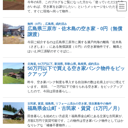
コ
ナ
ン
ビ
テ
ゲ
ン
ー
100万円以下
ツ
シ
へ
ョ
ス
ン
HOME
不動産物件
100万円以下
キ
に
宮崎県えびの市・中古一戸建・100万円程度
ッ
移
プ
動
2016年6月4日
/ 最終更新日時 :
2024年9月11日
100万円以下
宮崎県えびの市・中古一戸建・
この物件へのお問い合わせは終了しました
100万円程度